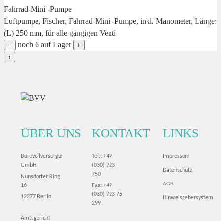
Fahrrad-Mini -Pumpe
Luftpumpe, Fischer, Fahrrad-Mini -Pumpe, inkl. Manometer, Länge:
(L) 250 mm, für alle gängigen Venti
noch 6 auf Lager
−
+
↑
ÜBER UNS
KONTAKT
LINKS
Bürovollversorger
Tel.: +49
Impressum
GmbH
(030) 723
Datenschutz
750
Nunsdorfer Ring
AGB
16
Fax: +49
(030) 723 75
12277 Berlin
Hinweisgebersystem
299
Amtsgericht