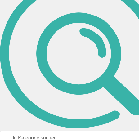
Marke
Fischer
(1)
Relaxdays GmbH
(1)
Ausführung
Fahrrad-Mini -Pumpe
(1)
Standpumpe
(1)
Manometer
inkl. Manometer
(2)
Länge
(L) 250 mm
(1)
(L) 560 mm
(1)