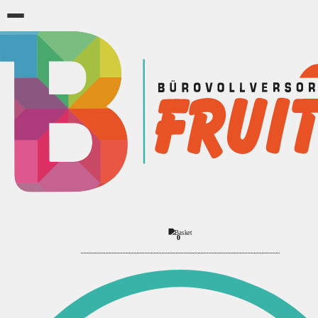
Betriebsausstattung
Fahrräder & Zubehör
‹
›
Luftpumpe
2
Produkte
Sortierung:
Anzeigen:
Ansicht:
0
Filter
▼
Filter