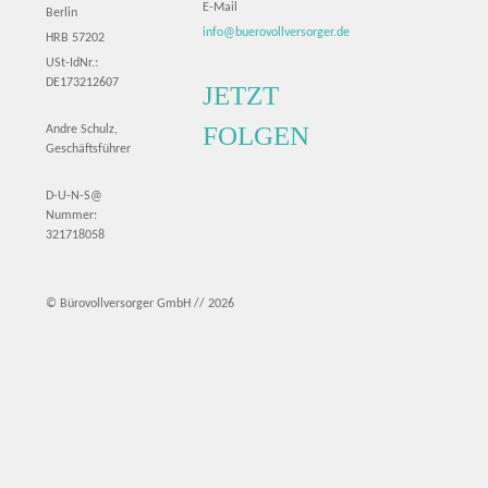
E-Mail
Berlin
info@buerovollversorger.de
HRB 57202
USt-IdNr.:
DE173212607
JETZT
FOLGEN
Andre Schulz,
Geschäftsführer
D-U-N-S@
Nummer:
321718058
© Bürovollversorger GmbH // 2026