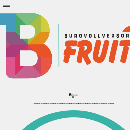
Bürobedarf
Kalender
‹
›
Buchkalender
Ersatzkalendarium
Monatskalender
Plakatkalender
68
Produkte
Sortierung:
Anzeigen:
Ansicht:
0
Filter
▼
Filter