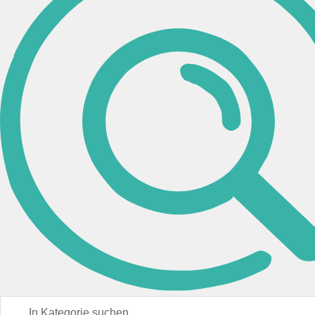
Marke
Brunnen
(8)
Chronoplan
(3)
Güss
(13)
Jüscha
(4)
Legamaster
(3)
Pro/office
(2)
rido/idé
(1)
Staedtler
(1)
Walz GmbH
(2)
Zettler
(31)
Mehr anzeigen (5)
Typ
70-38 000
(1)
952
(1)