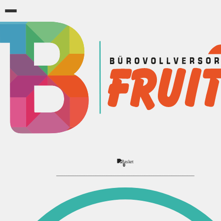
Toner - Tinte - Farbbänder
Farbrolle
2
Produkte
Sortierung:
Anzeigen:
Ansicht:
Filter
▼
0
Filter
Marke