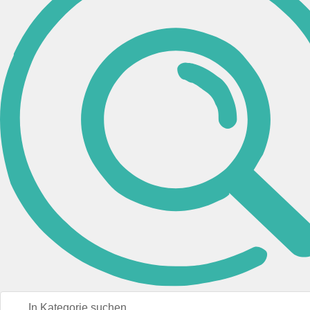
G&G
(1)
KMP PrintTechnik
(1)
Farbe
schwarz
(1)
schwarz / rot
(1)
Gruppe
744
(1)
745
(1)
Stück
4.89 €
Sofort lieferbar