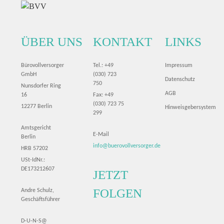
ÜBER UNS
KONTAKT
LINKS
Bürovollversorger
Tel.: +49
Impressum
GmbH
(030) 723
Datenschutz
750
Nunsdorfer Ring
AGB
16
Fax: +49
(030) 723 75
12277 Berlin
Hinweisgebersystem
299
Amtsgericht
E-Mail
Berlin
info@buerovollversorger.de
HRB 57202
USt-IdNr.:
DE173212607
JETZT
FOLGEN
Andre Schulz,
Geschäftsführer
D-U-N-S@