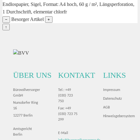
Endlospapier, Sigel, Format: A4 hoch, 60 g / m², Längsperforation,
1 Durchschrift, elementar chlorfr
Besorger Artikel
−
+
↑
ÜBER UNS
KONTAKT
LINKS
Bürovollversorger
Tel.: +49
Impressum
GmbH
(030) 723
Datenschutz
750
Nunsdorfer Ring
AGB
16
Fax: +49
(030) 723 75
12277 Berlin
Hinweisgebersystem
299
Amtsgericht
E-Mail
Berlin