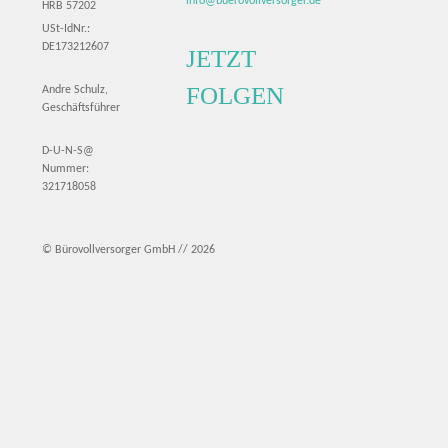
info@buerovollversorger.de
HRB 57202
USt-IdNr.:
DE173212607
JETZT
FOLGEN
Andre Schulz,
Geschäftsführer
D-U-N-S@
Nummer:
321718058
© Bürovollversorger GmbH // 2026