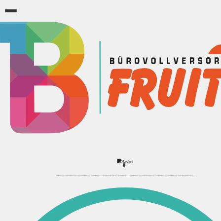
Papier
Endlospapier
2
Produkte
Sortierung:
Anzeigen:
Ansicht:
Filter
▼
0
Filter
Marke