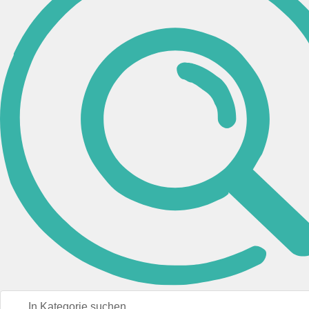
Sigel
(2)
Format
A4 hoch
(2)
Papiergewicht
60 g / m²
(2)
Perforation
Längsperforation
(2)
Durchschriften
1 Durchschrift
(1)